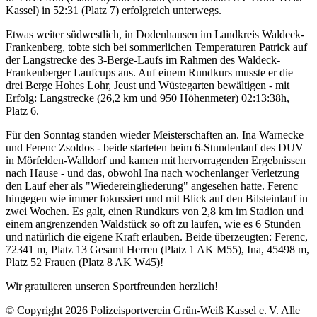
Kassel) in 52:31 (Platz 7) erfolgreich unterwegs.
Etwas weiter südwestlich, in Dodenhausen im Landkreis Waldeck-
Frankenberg, tobte sich bei sommerlichen Temperaturen Patrick auf
der Langstrecke des 3-Berge-Laufs im Rahmen des Waldeck-
Frankenberger Laufcups aus. Auf einem Rundkurs musste er die
drei Berge Hohes Lohr, Jeust und Wüstegarten bewältigen - mit
Erfolg: Langstrecke (26,2 km und 950 Höhenmeter) 02:13:38h,
Platz 6.
Für den Sonntag standen wieder Meisterschaften an. Ina Warnecke
und Ferenc Zsoldos - beide starteten beim 6-Stundenlauf des DUV
in Mörfelden-Walldorf und kamen mit hervorragenden Ergebnissen
nach Hause - und das, obwohl Ina nach wochenlanger Verletzung
den Lauf eher als "Wiedereingliederung" angesehen hatte. Ferenc
hingegen wie immer fokussiert und mit Blick auf den Bilsteinlauf in
zwei Wochen. Es galt, einen Rundkurs von 2,8 km im Stadion und
einem angrenzenden Waldstück so oft zu laufen, wie es 6 Stunden
und natürlich die eigene Kraft erlauben. Beide überzeugten: Ferenc,
72341 m, Platz 13 Gesamt Herren (Platz 1 AK M55), Ina, 45498 m,
Platz 52 Frauen (Platz 8 AK W45)!
Wir gratulieren unseren Sportfreunden herzlich!
© Copyright 2026 Polizeisportverein Grün-Weiß Kassel e. V. Alle