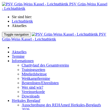
PSV Grün-Weiss Kassel
- Leichtathletik
Sie sind hier:
Leichtathletik
Aktuelles
PSV
Toggle navigation
Grün-Weiss Kassel - Leichtathletik
Aktuelles
Termine
Informationen
Charitylauf des Gesamtvereins
Trainingszeiten
Mitgliedsbeitrag
Wettkampftermine
Bestenlisten/Ehrenlisten
Wer sind wir?
Vereinsrekorde
Downloads
Herkules Berglauf
Ausschreibung des REHAmed Herkules-Berglaufs
2026