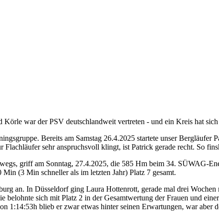
Körle war der PSV deutschlandweit vertreten - und ein Kreis hat sich
iningsgruppe. Bereits am Samstag 26.4.2025 startete unser Bergläufer
achläufer sehr anspruchsvoll klingt, ist Patrick gerade recht. So fins
erwegs, griff am Sonntag, 27.4.2025, die 585 Hm beim 34. SÜWAG-Energ
 Min (3 Min schneller als im letzten Jahr) Platz 7 gesamt.
urg an. In Düsseldorf ging Laura Hottenrott, gerade mal drei Woche
e belohnte sich mit Platz 2 in der Gesamtwertung der Frauen und einer 
on 1:14:53h blieb er zwar etwas hinter seinen Erwartungen, war aber 