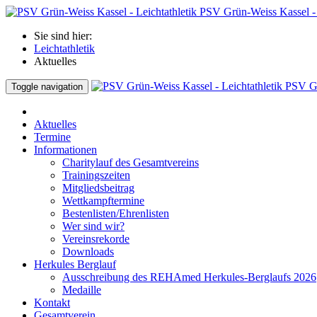
PSV Grün-Weiss Kassel - 
Sie sind hier:
Leichtathletik
Aktuelles
PSV Gr
Toggle navigation
Aktuelles
Termine
Informationen
Charitylauf des Gesamtvereins
Trainingszeiten
Mitgliedsbeitrag
Wettkampftermine
Bestenlisten/Ehrenlisten
Wer sind wir?
Vereinsrekorde
Downloads
Herkules Berglauf
Ausschreibung des REHAmed Herkules-Berglaufs 2026
Medaille
Kontakt
Gesamtverein