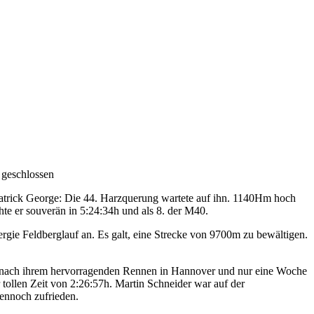
 geschlossen
 Patrick George: Die 44. Harzquerung wartete auf ihn. 1140Hm hoch
hte er souverän in 5:24:34h und als 8. der M40.
ie Feldberglauf an. Es galt, eine Strecke von 9700m zu bewältigen.
n nach ihrem hervorragenden Rennen in Hannover und nur eine Woche
tollen Zeit von 2:26:57h. Martin Schneider war auf der
dennoch zufrieden.