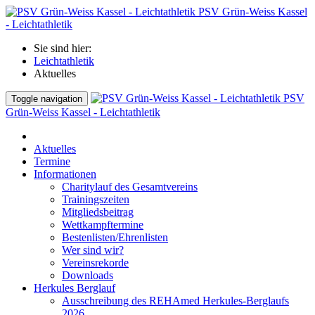
PSV Grün-Weiss Kassel
- Leichtathletik
Sie sind hier:
Leichtathletik
Aktuelles
PSV
Toggle navigation
Grün-Weiss Kassel - Leichtathletik
Aktuelles
Termine
Informationen
Charitylauf des Gesamtvereins
Trainingszeiten
Mitgliedsbeitrag
Wettkampftermine
Bestenlisten/Ehrenlisten
Wer sind wir?
Vereinsrekorde
Downloads
Herkules Berglauf
Ausschreibung des REHAmed Herkules-Berglaufs
2026