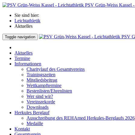
PSV Grün-Weiss Kassel - 
Sie sind hier:
Leichtathletik
Aktuelles
PSV Gr
Toggle navigation
Aktuelles
Termine
Informationen
Charitylauf des Gesamtvereins
Trainingszeiten
Mitgliedsbeitrag
Wettkampftermine
Bestenlisten/Ehrenlisten
Wer sind wir?
Vereinsrekorde
Downloads
Herkules Berglauf
Ausschreibung des REHAmed Herkules-Berglaufs 2026
Medaille
Kontakt
Gesamtverein