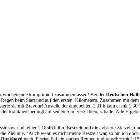
 Laufwochenende komprimiert zusammenfassen! Bei der
Deutschen Halb
r Regen beim Start und auf den ersten Kilometern. Zusammen mit dem 
terte sie mit Bravour! Anstelle der angepeilten 1:31 h kam er mit 1:30:
der krankheitsbedingt auf seinen Start verzichten, schade! Alle Ergebni
ste zwar mit einer 1:18:46 h ihre Bestzeit und die avisierte Zielzeit,
e die Ziellinie. "Auch wenn es nicht meine Bestzeit war, so bin ich doch
r
Burkhard
nach. Florian lief ein starkes Rennen und rauschte mit 1:15: