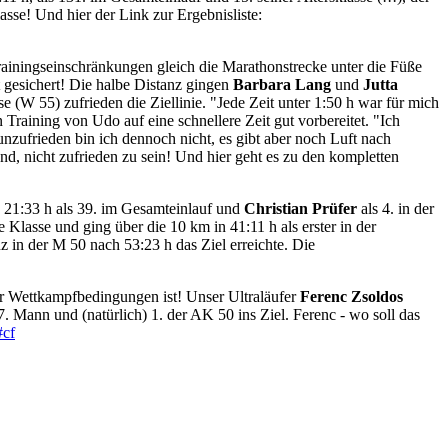
asse! Und hier der Link zur Ergebnisliste:
ainingseinschränkungen gleich die Marathonstrecke unter die Füße
t gesichert! Die halbe Distanz gingen
Barbara Lang
und
Jutta
se (W 55) zufrieden die Ziellinie. "Jede Zeit unter 1:50 h war für mich
en Training von Udo auf eine schnellere Zeit gut vorbereitet. "Ich
unzufrieden bin ich dennoch nicht, es gibt aber noch Luft nach
nd, nicht zufrieden zu sein! Und hier geht es zu den kompletten
 21:33 h als 39. im Gesamteinlauf und
Christian Prüfer
als 4. in der
Klasse und ging über die 10 km in 41:11 h als erster in der
nz in der M 50 nach 53:23 h das Ziel erreichte. Die
ter Wettkampfbedingungen ist! Unser Ultraläufer
Ferenc Zsoldos
 Mann und (natürlich) 1. der AK 50 ins Ziel. Ferenc - wo soll das
#cf