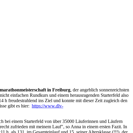
marathonmeisterschaft in Freiburg
, der angeblich sonnenreichsten
nicht einfachen Rundkurs und einem herausragenden Starterfeld also
14 h freudestrahlend ins Ziel und konnte mit dieser Zeit zugleich den
sse gibt es hier:
https://www.dlv-
 doch bei einem Starterfeld von über 35000 Läuferinnen und Läufern
 recht zufrieden mit meinem Lauf", so Anna in einem ersten Fazit. In
11 h, als 131. im Gesamteinlauf und 15. seiner Altersklasse (!!!), der