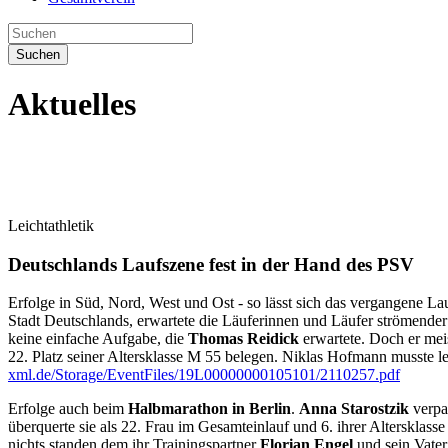
Suchen
Aktuelles
Leichtathletik
Deutschlands Laufszene fest in der Hand des PSV
Erfolge in Süd, Nord, West und Ost - so lässt sich das vergangene
Stadt Deutschlands, erwartete die Läuferinnen und Läufer strömende
keine einfache Aufgabe, die
Thomas Reidick
erwartete. Doch er meis
22. Platz seiner Altersklasse M 55 belegen. Niklas Hofmann musste lei
xml.de/Storage/EventFiles/19L00000000105101/2110257.pdf
Erfolge auch beim
Halbmarathon in Berlin
.
Anna Starostzik
verpas
überquerte sie als 22. Frau im Gesamteinlauf und 6. ihrer Altersklass
nichts standen dem ihr Trainingspartner
Florian Engel
und sein Vate