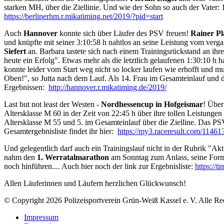
starken MH, über die Ziellinie. Und wie der Sohn so auch der Vater: 1
https://berlinerhm.r.mikatiming.net/2019/?pid=start
Auch
Hannover
konnte sich über Läufer des PSV freuen!
Rainer Pl
und knüpfte mit seiner 3:10:58 h nahtlos an seine Leistung vom verga
Siefert
an. Barbara tastete sich nach einem Trainingsrückstand an ihre 
heute ein Erfolg". Etwas mehr als die letztlich gelaufenen 1:30:10 h hat
konnte leider vom Start weg nicht so locker laufen wie erhofft und mu
Oben!", so Jutta nach dem Lauf. Als 14. Frau im Gesamteinlauf und de
Ergebnissen:
http://hannover.r.mikatiming.de/2019/
Last but not least der Westen -
Nordhessencup in Hofgeismar
! Über
Altersklasse M 60 in der Zeit von 22:45 h über ihre tollen Leistunge
Altersklasse M 55 und 5. im Gesamteinlauf über die Zielline. Das P
Gesamtergebnisliste findet ihr hier:
https://my3.raceresult.com/11461
Und gelegentlich darf auch ein Trainingslauf nicht in der Rubrik "A
nahm den
1. Werratalmarathon
am Sonntag zum Anlass, seine Form f
noch hinführen.... Auch hier noch der link zur Ergebnisliste:
https://t
Allen Läuferinnen und Läufern herzlichen Glückwunsch!
© Copyright 2026 Polizeisportverein Grün-Weiß Kassel e. V. Alle Re
Impressum