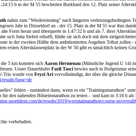
:24:15 h in der M 55 bescherten Burkhard den 12. Platz seiner Alterskl
ath
nahm zum "Wiedereinstieg" nach längeren verletzungsbedingten Tr
ngenen Jahr in Düsseldorf an - der 15. Platz in der M 55 war ihm dami
alte Form heran und überquerte in 1:47:32 h und als 7. ihrer Altersklas
te sich Jutta Siefert erhofft, fühlte sie sich doch mit dem zielgerichtet
sste in der zweiten Hälfte dem ambitionierten Angehen Tribut zollen - 
m ersten Altersklassenplatz in der W 50 gibt es tatsächlich keinen Gru
 die 5 km konnten sich
Aaron Hermenau
(Männliche Jugend U 14) in
n freuen. Unser Dauerläufer
Fazli Tasci
bewies auch in Hofgeismar seine 
SV-Trio wurde von
Feyzi Ari
vervollständigt, der über die gleiche Dista
3/results?lang=de
ktuelles" fehlen - zumindest dann, wenn es ein "Trainingsmarathon" un
ür den nahenden Bilsteinmarathon zu testen - und kam in 3:18 h als 7.
iming.sportident.com/de/results/2019/werratalmarathon/course-m/overall
chte vorbehalten.