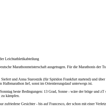
er Leichtathletikabteilung
sche Marathonmeisterschaft ausgetragen. Für die Marathonis der Train
ta Siefert und Anna Starostzik (für Spiridon Frankfurt startend) und ü
 Halbmarathon lief, sonst im Orientierungslauf unterwegs ist.
nntag beste Bedingungen: 13 Grad, Sonne - wäre der böige und zT st
t zu kämpfen.
r zufriedene Gesichter - bis auf Francesco, der schon mit einer Verlet