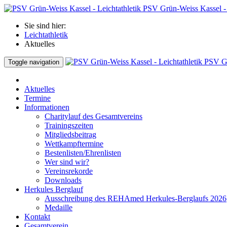
PSV Grün-Weiss Kassel - 
Sie sind hier:
Leichtathletik
Aktuelles
PSV Gr
Toggle navigation
Aktuelles
Termine
Informationen
Charitylauf des Gesamtvereins
Trainingszeiten
Mitgliedsbeitrag
Wettkampftermine
Bestenlisten/Ehrenlisten
Wer sind wir?
Vereinsrekorde
Downloads
Herkules Berglauf
Ausschreibung des REHAmed Herkules-Berglaufs 2026
Medaille
Kontakt
Gesamtverein