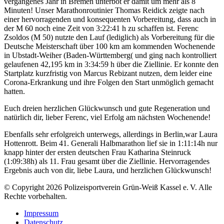
vergangenes Jahr in Bremen unterbot er damit um mehr als 8
Minuten! Unser Marathonroutinier Thomas Reidick zeigte nach
einer hervorragenden und konsequenten Vorbereitung, dass auch in
der M 60 noch eine Zeit von 3:22:41 h zu schaffen ist. Ferenc
Zsoldos (M 50) nutzte den Lauf (lediglich) als Vorbereitung für die
Deutsche Meisterschaft über 100 km am kommenden Wochenende
in Ubstadt-Weiher (Baden-Württemberg( und ging nach kontrolliert
gelaufenen 42,195 km in 3:34:59 h über die Ziellinie. Er konnte den
Startplatz kurzfristig von Marcus Rebizant nutzen, dem leider eine
Corona-Erkrankung und ihre Folgen den Start unmöglich gemacht
hatten.
Euch dreien herzlichen Glückwunsch und gute Regeneration und
natürlich dir, lieber Ferenc, viel Erfolg am nächsten Wochenende!
Ebenfalls sehr erfolgreich unterwegs, allerdings in Berlin,war Laura
Hottenrott. Beim 41. Generali Halbmarathon lief sie in 1:11:14h nur
knapp hinter der ersten deutschen Frau Katharina Steinruck
(1:09:38h) als 11. Frau gesamt über die Ziellinie. Hervorragendes
Ergebnis auch von dir, liebe Laura, und herzlichen Glückwunsch!
© Copyright 2026 Polizeisportverein Grün-Weiß Kassel e. V. Alle
Rechte vorbehalten.
Impressum
Datenschutz