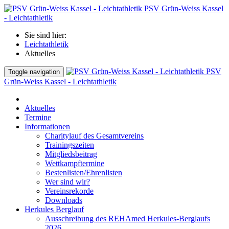
PSV Grün-Weiss Kassel
- Leichtathletik
Sie sind hier:
Leichtathletik
Aktuelles
PSV
Toggle navigation
Grün-Weiss Kassel - Leichtathletik
Aktuelles
Termine
Informationen
Charitylauf des Gesamtvereins
Trainingszeiten
Mitgliedsbeitrag
Wettkampftermine
Bestenlisten/Ehrenlisten
Wer sind wir?
Vereinsrekorde
Downloads
Herkules Berglauf
Ausschreibung des REHAmed Herkules-Berglaufs
2026