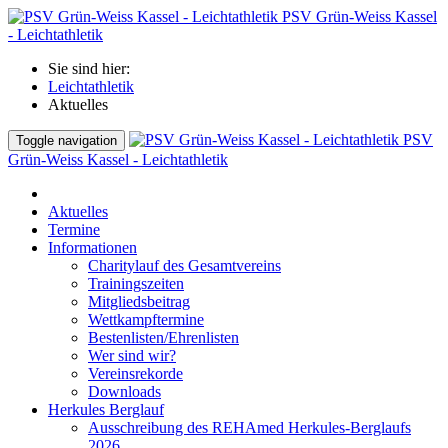
PSV Grün-Weiss Kassel
- Leichtathletik
Sie sind hier:
Leichtathletik
Aktuelles
PSV
Toggle navigation
Grün-Weiss Kassel - Leichtathletik
Aktuelles
Termine
Informationen
Charitylauf des Gesamtvereins
Trainingszeiten
Mitgliedsbeitrag
Wettkampftermine
Bestenlisten/Ehrenlisten
Wer sind wir?
Vereinsrekorde
Downloads
Herkules Berglauf
Ausschreibung des REHAmed Herkules-Berglaufs
2026