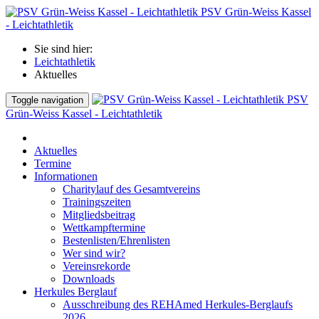
PSV Grün-Weiss Kassel
- Leichtathletik
Sie sind hier:
Leichtathletik
Aktuelles
PSV
Toggle navigation
Grün-Weiss Kassel - Leichtathletik
Aktuelles
Termine
Informationen
Charitylauf des Gesamtvereins
Trainingszeiten
Mitgliedsbeitrag
Wettkampftermine
Bestenlisten/Ehrenlisten
Wer sind wir?
Vereinsrekorde
Downloads
Herkules Berglauf
Ausschreibung des REHAmed Herkules-Berglaufs
2026