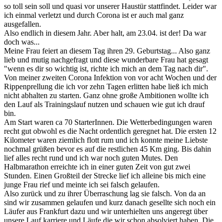
so toll sein soll und quasi vor unserer Haustür stattfindet. Leider war
ich einmal verletzt und durch Corona ist er auch mal ganz
ausgefallen.
Also endlich in diesem Jahr. Aber halt, am 23.04. ist der! Da war
doch was...
Meine Frau feiert an diesem Tag ihren 29. Geburtstag... Also ganz
lieb und mutig nachgefragt und diese wunderbare Frau hat gesagt
"wenn es dir so wichtig ist, richte ich mich an dem Tag nach dir".
Von meiner zweiten Corona Infektion von vor acht Wochen und der
Rippenprellung die ich vor zehn Tagen erlitten habe ließ ich mich
nicht abhalten zu starten. Ganz ohne große Ambitionen wollte ich
den Lauf als Trainingslauf nutzen und schauen wie gut ich drauf
bin.
Am Start waren ca 70 StarterInnen. Die Wetterbedingungen waren
recht gut obwohl es die Nacht ordentlich geregnet hat. Die ersten 12
Kilometer waren ziemlich flott rum und ich konnte meine Liebste
nochmal grüßen bevor es auf die restlichen 45 Km ging. Bis dahin
lief alles recht rund und ich war noch guten Mutes. Den
Halbmarathon erreichte ich in einer guten Zeit von gut zwei
Stunden. Einen Großteil der Strecke lief ich alleine bis mich eine
junge Frau rief und meinte ich sei falsch gelaufen.
Also zurück und zu ihrer Überraschung lag sie falsch. Von da an
sind wir zusammen gelaufen und kurz danach gesellte sich noch ein
Läufer aus Frankfurt dazu und wir unterhielten uns angeregt über
unsere Lauf karriere und Läufe die wir schon absolviert haben. Die