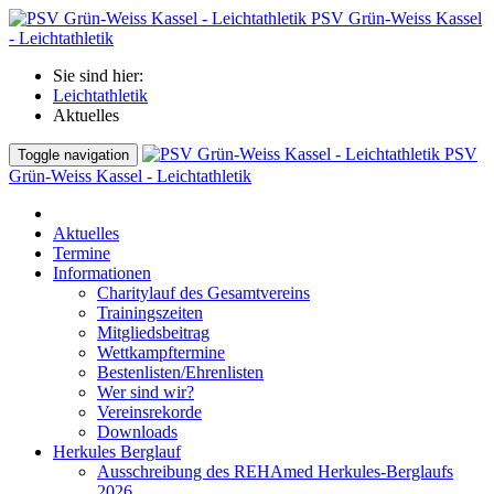
PSV Grün-Weiss Kassel
- Leichtathletik
Sie sind hier:
Leichtathletik
Aktuelles
PSV
Toggle navigation
Grün-Weiss Kassel - Leichtathletik
Aktuelles
Termine
Informationen
Charitylauf des Gesamtvereins
Trainingszeiten
Mitgliedsbeitrag
Wettkampftermine
Bestenlisten/Ehrenlisten
Wer sind wir?
Vereinsrekorde
Downloads
Herkules Berglauf
Ausschreibung des REHAmed Herkules-Berglaufs
2026