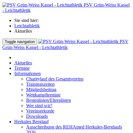
PSV Grün-Weiss Kassel
- Leichtathletik
Sie sind hier:
Leichtathletik
Aktuelles
PSV
Toggle navigation
Grün-Weiss Kassel - Leichtathletik
Aktuelles
Termine
Informationen
Charitylauf des Gesamtvereins
Trainingszeiten
Mitgliedsbeitrag
Wettkampftermine
Bestenlisten/Ehrenlisten
Wer sind wir?
Vereinsrekorde
Downloads
Herkules Berglauf
Ausschreibung des REHAmed Herkules-Berglaufs
2026