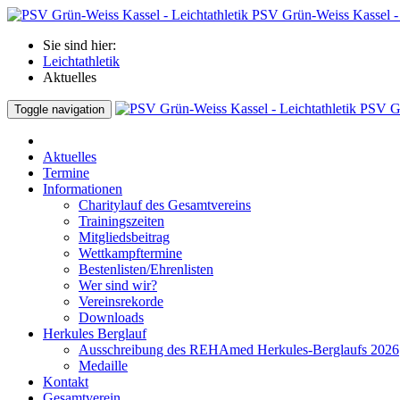
PSV Grün-Weiss Kassel - 
Sie sind hier:
Leichtathletik
Aktuelles
PSV Gr
Toggle navigation
Aktuelles
Termine
Informationen
Charitylauf des Gesamtvereins
Trainingszeiten
Mitgliedsbeitrag
Wettkampftermine
Bestenlisten/Ehrenlisten
Wer sind wir?
Vereinsrekorde
Downloads
Herkules Berglauf
Ausschreibung des REHAmed Herkules-Berglaufs 2026
Medaille
Kontakt
Gesamtverein