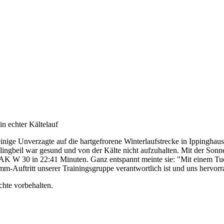
n echter Kältelauf
ge Unverzagte auf die hartgefrorene Winterlaufstrecke in Ippinghausen
ingbeil war gesund und von der Kälte nicht aufzuhalten. Mit der Sonne
er AK W 30 in 22:41 Minuten. Ganz entspannt meinte sie: "Mit einem 
m-Auftritt unserer Trainingsgruppe verantwortlich ist und uns hervor
chte vorbehalten.