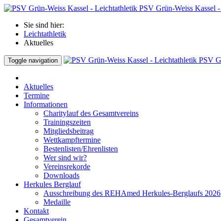
PSV Grün-Weiss Kassel - 
Sie sind hier:
Leichtathletik
Aktuelles
PSV Gr
Toggle navigation
Aktuelles
Termine
Informationen
Charitylauf des Gesamtvereins
Trainingszeiten
Mitgliedsbeitrag
Wettkampftermine
Bestenlisten/Ehrenlisten
Wer sind wir?
Vereinsrekorde
Downloads
Herkules Berglauf
Ausschreibung des REHAmed Herkules-Berglaufs 2026
Medaille
Kontakt
Gesamtverein