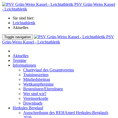
PSV Grün-Weiss Kassel
- Leichtathletik
Sie sind hier:
Leichtathletik
Aktuelles
PSV
Toggle navigation
Grün-Weiss Kassel - Leichtathletik
Aktuelles
Termine
Informationen
Charitylauf des Gesamtvereins
Trainingszeiten
Mitgliedsbeitrag
Wettkampftermine
Bestenlisten/Ehrenlisten
Wer sind wir?
Vereinsrekorde
Downloads
Herkules Berglauf
Ausschreibung des REHAmed Herkules-Berglaufs
2026