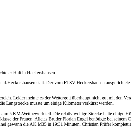
chte er Halt in Heckershausen.
tal-Heckershausen statt. Der vom FTSV Heckershausen ausgerichtete L
ereich. Leider meinte es der Wettergott überhaupt nicht gut mit den V
d die Langstrecke musste um einige Kilometer verkürzt werden.
am 5 KM-Wettbewerb teil. Die relativ wellige Strecke hatte einige Höh
ptklasse der Frauen. Alicias Bruder Florian Engel benötigte bei sein
hnel gewann die AK M35 in 19:31 Minuten. Christian Prüfer komplettie