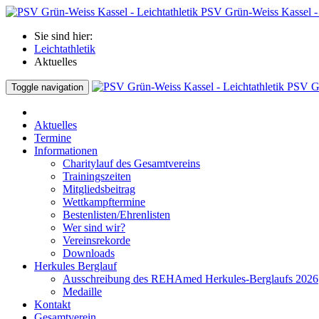
PSV Grün-Weiss Kassel - 
Sie sind hier:
Leichtathletik
Aktuelles
PSV Gr
Toggle navigation
Aktuelles
Termine
Informationen
Charitylauf des Gesamtvereins
Trainingszeiten
Mitgliedsbeitrag
Wettkampftermine
Bestenlisten/Ehrenlisten
Wer sind wir?
Vereinsrekorde
Downloads
Herkules Berglauf
Ausschreibung des REHAmed Herkules-Berglaufs 2026
Medaille
Kontakt
Gesamtverein