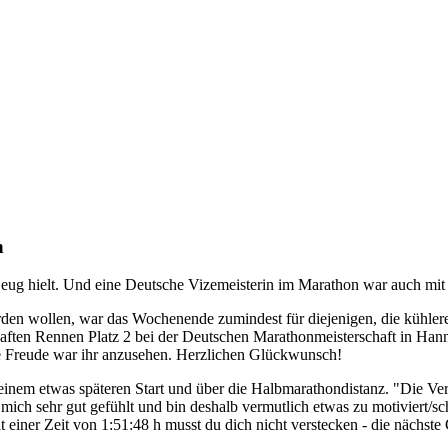
n
eug hielt. Und eine Deutsche Vizemeisterin im Marathon war auch mit 
n wollen, war das Wochenende zumindest für diejenigen, die kühlere T
haften Rennen Platz 2 bei der Deutschen Marathonmeisterschaft in Han
ie Freude war ihr anzusehen. Herzlichen Glückwunsch!
nem etwas späteren Start und über die Halbmarathondistanz. "Die Veran
 ich mich sehr gut gefühlt und bin deshalb vermutlich etwas zu motiviert
it einer Zeit von 1:51:48 h musst du dich nicht verstecken - die nächs