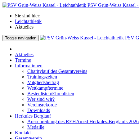
PSV Grün-Weiss Kassel - 
Sie sind hier:
Leichtathletik
Aktuelles
PSV Gr
Toggle navigation
Aktuelles
Termine
Informationen
Charitylauf des Gesamtvereins
Trainingszeiten
Mitgliedsbeitrag
Wettkampftermine
Bestenlisten/Ehrenlisten
Wer sind wir?
Vereinsrekorde
Downloads
Herkules Berglauf
Ausschreibung des REHAmed Herkules-Berglaufs 2026
Medaille
Kontakt
Gesamtverein