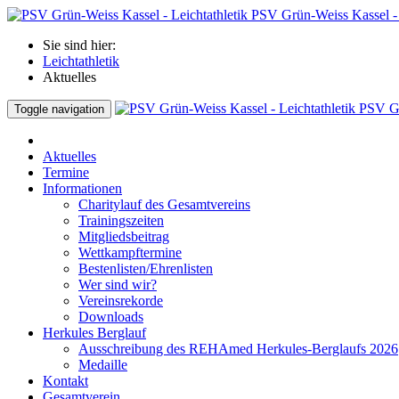
PSV Grün-Weiss Kassel - 
Sie sind hier:
Leichtathletik
Aktuelles
PSV Gr
Toggle navigation
Aktuelles
Termine
Informationen
Charitylauf des Gesamtvereins
Trainingszeiten
Mitgliedsbeitrag
Wettkampftermine
Bestenlisten/Ehrenlisten
Wer sind wir?
Vereinsrekorde
Downloads
Herkules Berglauf
Ausschreibung des REHAmed Herkules-Berglaufs 2026
Medaille
Kontakt
Gesamtverein