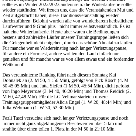
sollte es im Winter 2022/2023 anders sein: die Winterlaufserie sollte
wieder stattfinden. Wit freuen uns, dass die Veranstaltenden Mut und
Zeit aufgebracht haben, diese Traditionsveranstaltung wieder
durchzuführen. Belohnt wurden alle von wunderbarem herbstlichem
Laufwetter und 9 Grad plus - nicht immer selbstverständlich. Es ist
halt eine Winterlaufserie. Heute aber waren die Bedingungen
bestens und zahlreiche Läufer unserer Trainingsgruppe ließen sich
die Gelegenheit nicht entgehen, durch das schöne Ahnatal zu laufen.
Für manche war es Wiedereinstieg nach langer Verletzungspause,
für andere ein Formtest, andere wollten den Lauf einfach nur
genießen und für manche war es von allem etwas und ein fordernder
Wettkampf.
Das vereinsinterne Ranking führt nach diesem Sonntag Kai
Dohnalek an (2. M 50, 41:56 Min), gefolgt von Eick Rösch (4. M
50 45:05 Min) und Jutta Siefert (1.M 50, 45:54 Min), dicht gefolgt
von Ingo Meyerrose (3. M 40, 46:20 Min) und Thomas Reidick (2.
M 60, 47,48 Min). Für die LG Vellmar starteten unsere
Trainingsgruppenmitglieder Alicia Engel (1. W 20, 48:44 Min) und
Julia Wehmann (1. W 30, 52:30 Min).
Fazli Tasci versuchte sich nach langer Verletzungspause und noch
immer nicht ganz abgeklungenen Beschwerden über 5 km und
strahlte über einen tollen 1. Platz in der M 50 in 21:10 Min.