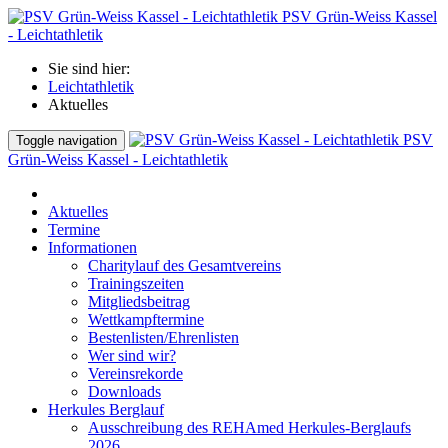
PSV Grün-Weiss Kassel
- Leichtathletik
Sie sind hier:
Leichtathletik
Aktuelles
PSV
Toggle navigation
Grün-Weiss Kassel - Leichtathletik
Aktuelles
Termine
Informationen
Charitylauf des Gesamtvereins
Trainingszeiten
Mitgliedsbeitrag
Wettkampftermine
Bestenlisten/Ehrenlisten
Wer sind wir?
Vereinsrekorde
Downloads
Herkules Berglauf
Ausschreibung des REHAmed Herkules-Berglaufs
2026