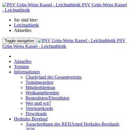
PSV Grün-Weiss Kassel
- Leichtathletik
Sie sind hier:
Leichtathletik
Aktuelles
PSV
Toggle navigation
Grün-Weiss Kassel - Leichtathletik
Aktuelles
Termine
Informationen
Charitylauf des Gesamtvereins
Trainingszeiten
Mitgliedsbeitrag
Wettkampftermine
Bestenlisten/Ehrenlisten
Wer sind wir?
Vereinsrekorde
Downloads
Herkules Berglauf
Ausschreibung des REHAmed Herkules-Berglaufs
2026