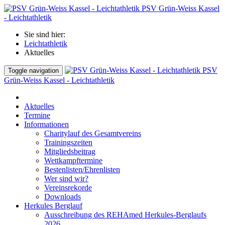
PSV Grün-Weiss Kassel
- Leichtathletik
Sie sind hier:
Leichtathletik
Aktuelles
PSV
Toggle navigation
Grün-Weiss Kassel - Leichtathletik
Aktuelles
Termine
Informationen
Charitylauf des Gesamtvereins
Trainingszeiten
Mitgliedsbeitrag
Wettkampftermine
Bestenlisten/Ehrenlisten
Wer sind wir?
Vereinsrekorde
Downloads
Herkules Berglauf
Ausschreibung des REHAmed Herkules-Berglaufs
2026