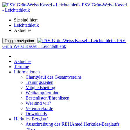
PSV Grün-Weiss Kassel
- Leichtathletik
Sie sind hier:
Leichtathletik
Aktuelles
PSV
Toggle navigation
Grün-Weiss Kassel - Leichtathletik
Aktuelles
Termine
Informationen
Charitylauf des Gesamtvereins
Trainingszeiten
Mitgliedsbeitrag
Wettkampftermine
Bestenlisten/Ehrenlisten
Wer sind wir?
Vereinsrekorde
Downloads
Herkules Berglauf
Ausschreibung des REHAmed Herkules-Berglaufs
2026