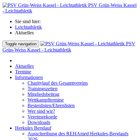
PSV Grün-Weiss Kassel
- Leichtathletik
Sie sind hier:
Leichtathletik
Aktuelles
PSV
Toggle navigation
Grün-Weiss Kassel - Leichtathletik
Aktuelles
Termine
Informationen
Charitylauf des Gesamtvereins
Trainingszeiten
Mitgliedsbeitrag
Wettkampftermine
Bestenlisten/Ehrenlisten
Wer sind wir?
Vereinsrekorde
Downloads
Herkules Berglauf
Ausschreibung des REHAmed Herkules-Berglaufs
2026