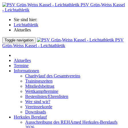
PSV Grün-Weiss Kassel
- Leichtathletik
Sie sind hier:
Leichtathletik
Aktuelles
PSV
Toggle navigation
Grün-Weiss Kassel - Leichtathletik
Aktuelles
Termine
Informationen
Charitylauf des Gesamtvereins
Trainingszeiten
Mitgliedsbeitrag
Wettkampftermine
Bestenlisten/Ehrenlisten
Wer sind wir?
Vereinsrekorde
Downloads
Herkules Berglauf
Ausschreibung des REHAmed Herkules-Berglaufs
2026