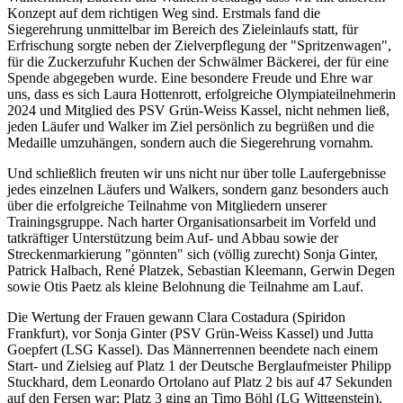
Konzept auf dem richtigen Weg sind. Erstmals fand die
Siegerehrung unmittelbar im Bereich des Zieleinlaufs statt, für
Erfrischung sorgte neben der Zielverpflegung der "Spritzenwagen",
für die Zuckerzufuhr Kuchen der Schwälmer Bäckerei, der für eine
Spende abgegeben wurde. Eine besondere Freude und Ehre war
uns, dass es sich Laura Hottenrott, erfolgreiche Olympiateilnehmerin
2024 und Mitglied des PSV Grün-Weiss Kassel, nicht nehmen ließ,
jeden Läufer und Walker im Ziel persönlich zu begrüßen und die
Medaille umzuhängen, sondern auch die Siegerehrung vornahm.
Und schließlich freuten wir uns nicht nur über tolle Laufergebnisse
jedes einzelnen Läufers und Walkers, sondern ganz besonders auch
über die erfolgreiche Teilnahme von Mitgliedern unserer
Trainingsgruppe. Nach harter Organisationsarbeit im Vorfeld und
tatkräftiger Unterstützung beim Auf- und Abbau sowie der
Streckenmarkierung "gönnten" sich (völlig zurecht) Sonja Ginter,
Patrick Halbach, René Platzek, Sebastian Kleemann, Gerwin Degen
sowie Otis Paetz als kleine Belohnung die Teilnahme am Lauf.
Die Wertung der Frauen gewann Clara Costadura (Spiridon
Frankfurt), vor Sonja Ginter (PSV Grün-Weiss Kassel) und Jutta
Goepfert (LSG Kassel). Das Männerrennen beendete nach einem
Start- und Zielsieg auf Platz 1 der Deutsche Berglaufmeister Philipp
Stuckhard, dem Leonardo Ortolano auf Platz 2 bis auf 47 Sekunden
auf den Fersen war; Platz 3 ging an Timo Böhl (LG Wittgenstein).