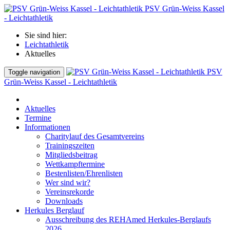
PSV Grün-Weiss Kassel
- Leichtathletik
Sie sind hier:
Leichtathletik
Aktuelles
PSV
Toggle navigation
Grün-Weiss Kassel - Leichtathletik
Aktuelles
Termine
Informationen
Charitylauf des Gesamtvereins
Trainingszeiten
Mitgliedsbeitrag
Wettkampftermine
Bestenlisten/Ehrenlisten
Wer sind wir?
Vereinsrekorde
Downloads
Herkules Berglauf
Ausschreibung des REHAmed Herkules-Berglaufs
2026