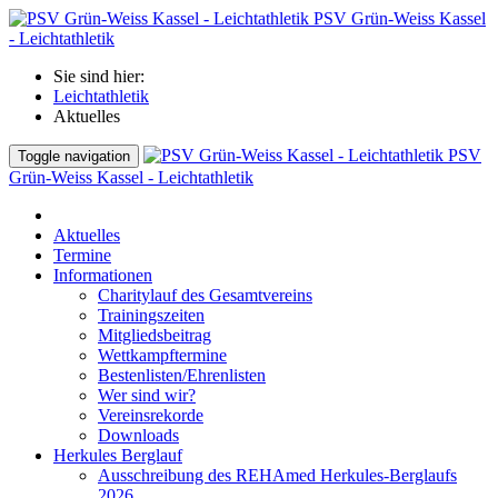
PSV Grün-Weiss Kassel
- Leichtathletik
Sie sind hier:
Leichtathletik
Aktuelles
PSV
Toggle navigation
Grün-Weiss Kassel - Leichtathletik
Aktuelles
Termine
Informationen
Charitylauf des Gesamtvereins
Trainingszeiten
Mitgliedsbeitrag
Wettkampftermine
Bestenlisten/Ehrenlisten
Wer sind wir?
Vereinsrekorde
Downloads
Herkules Berglauf
Ausschreibung des REHAmed Herkules-Berglaufs
2026