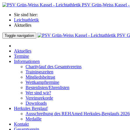
PSV Grün-Weiss Kassel - 
Sie sind hier:
Leichtathletik
Aktuelles
PSV Gr
Toggle navigation
Aktuelles
Termine
Informationen
Charitylauf des Gesamtvereins
Trainingszeiten
Mitgliedsbeitrag
Wettkampftermine
Bestenlisten/Ehrenlisten
Wer sind wir?
Vereinsrekorde
Downloads
Herkules Berglauf
Ausschreibung des REHAmed Herkules-Berglaufs 2026
Medaille
Kontakt
Gesamtverein