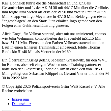
Kai Dohnalek führte die die Mannschaft an und ging als
Gesamtsiebter und 1. der AK M 50 mit 44:17 Min über die Ziellinie,
ihm folgte Jutta Siefert als erste der W 50 und zweite Frau in 46:59
Min, knapp vor Ingo Meyerrose in 47:10 Min. Beide gingen etwas
"angeschlagen" an den Start: Jutta erkältet, Ingo gerade von den
Folgen einer Gehirnerschütterung genesen.
Alicia Engel, für Vellmar startend, aber mit uns trainierend, ebenso
wie Julia Wehmann, komplettierten das Frauenfeld in51:15 Min
bzw. 51:21 Min. Ebenso in den Farben Vellmars startend und den
Lauf in einen längeren Trainingslauf einbauend, folgte Thomas
Reidickin 51:40 Min als Vierter in der M 60.
Ein Überraschungssieg gelang Sebastian Grassewitz, für den WVC
im Rennen, aber seit einigen Wochen unser Trainingspartner: er
holte sich den Gesamtsieg über die 5 km in einer Zeit von 18:59
Min, gefolgt von Sebastian Klüppel als Gesamt Vierter und 2. der M
30 in 20:22 Min.
© Copyright 2026 Polizeisportverein Grün-Weiß Kassel e. V. Alle
Rechte vorbehalten.
Impressum
Datenschutz