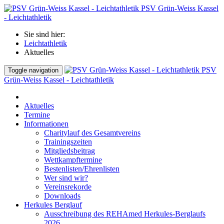
PSV Grün-Weiss Kassel
- Leichtathletik
Sie sind hier:
Leichtathletik
Aktuelles
PSV
Toggle navigation
Grün-Weiss Kassel - Leichtathletik
Aktuelles
Termine
Informationen
Charitylauf des Gesamtvereins
Trainingszeiten
Mitgliedsbeitrag
Wettkampftermine
Bestenlisten/Ehrenlisten
Wer sind wir?
Vereinsrekorde
Downloads
Herkules Berglauf
Ausschreibung des REHAmed Herkules-Berglaufs
2026