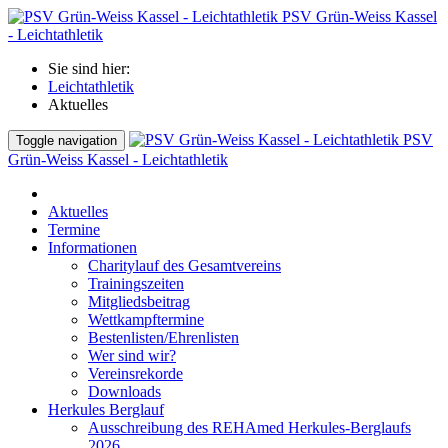
PSV Grün-Weiss Kassel
- Leichtathletik
Sie sind hier:
Leichtathletik
Aktuelles
PSV
Toggle navigation
Grün-Weiss Kassel - Leichtathletik
Aktuelles
Termine
Informationen
Charitylauf des Gesamtvereins
Trainingszeiten
Mitgliedsbeitrag
Wettkampftermine
Bestenlisten/Ehrenlisten
Wer sind wir?
Vereinsrekorde
Downloads
Herkules Berglauf
Ausschreibung des REHAmed Herkules-Berglaufs
2026