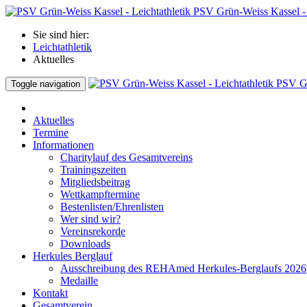
PSV Grün-Weiss Kassel - 
Sie sind hier:
Leichtathletik
Aktuelles
PSV Gr
Toggle navigation
Aktuelles
Termine
Informationen
Charitylauf des Gesamtvereins
Trainingszeiten
Mitgliedsbeitrag
Wettkampftermine
Bestenlisten/Ehrenlisten
Wer sind wir?
Vereinsrekorde
Downloads
Herkules Berglauf
Ausschreibung des REHAmed Herkules-Berglaufs 2026
Medaille
Kontakt
Gesamtverein