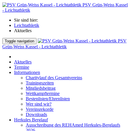
PSV Grün-Weiss Kassel
- Leichtathletik
Sie sind hier:
Leichtathletik
Aktuelles
PSV
Toggle navigation
Grün-Weiss Kassel - Leichtathletik
Aktuelles
Termine
Informationen
Charitylauf des Gesamtvereins
Trainingszeiten
Mitgliedsbeitrag
Wettkampftermine
Bestenlisten/Ehrenlisten
Wer sind wir?
Vereinsrekorde
Downloads
Herkules Berglauf
Ausschreibung des REHAmed Herkules-Berglaufs
2026