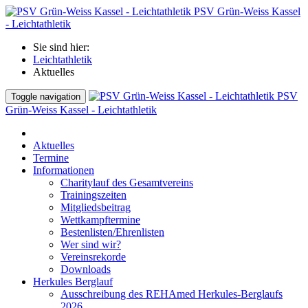
PSV Grün-Weiss Kassel
- Leichtathletik
Sie sind hier:
Leichtathletik
Aktuelles
PSV
Toggle navigation
Grün-Weiss Kassel - Leichtathletik
Aktuelles
Termine
Informationen
Charitylauf des Gesamtvereins
Trainingszeiten
Mitgliedsbeitrag
Wettkampftermine
Bestenlisten/Ehrenlisten
Wer sind wir?
Vereinsrekorde
Downloads
Herkules Berglauf
Ausschreibung des REHAmed Herkules-Berglaufs
2026